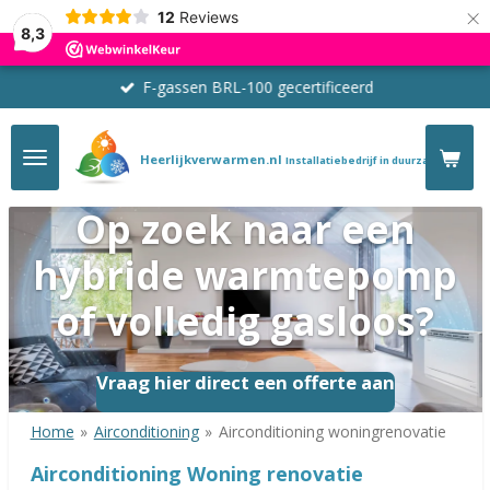
×
12
Reviews
8,3
F-gassen BRL-100 gecertificeerd
Heerlijkverwarmen.nl
Installatiebedrijf in duurzaam verwa
Op zoek naar een
hybride warmtepomp
of volledig gasloos?
Vraag hier direct een offerte aan
Home
»
Airconditioning
»
Airconditioning woningrenovatie
Airconditioning Woning renovatie