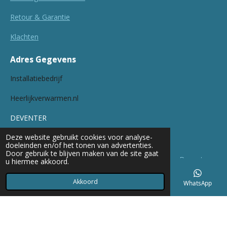
Retour & Garantie
Klachten
Adres Gegevens
Installatiebedrijf
Heerlijkverwarmen.nl
DEVENTER
Deze website gebruikt cookies voor analyse-
Werkgebieden:
doeleinden en/of het tonen van advertenties.
Door gebruik te blijven maken van de site gaat
oa Overijssel
-
Gelderland
-
U
trecht
-
Apeldoorn
-
Deventer
u hiermee akkoord.
-
Zutphen
Akkoord
E-mailadres
Telefoonnummer
Kaart
WhatsApp