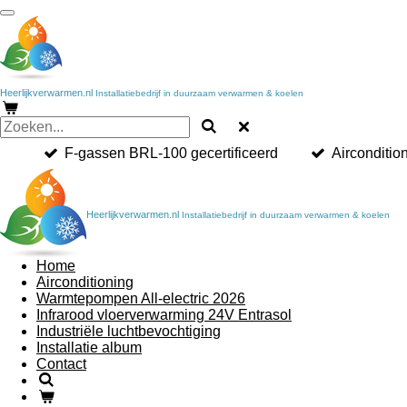
Ga
direct
naar
de
hoofdinhoud
Heerlijkverwarmen.nl
Installatiebedrijf in duurzaam verwarmen & koelen
F-gassen BRL-100 gecertificeerd
Airconditi
Heerlijkverwarmen.nl
Installatiebedrijf in duurzaam verwarmen & koelen
Home
Airconditioning
Warmtepompen All-electric 2026
Infrarood vloerverwarming 24V Entrasol
Industriële luchtbevochtiging
Installatie album
Contact