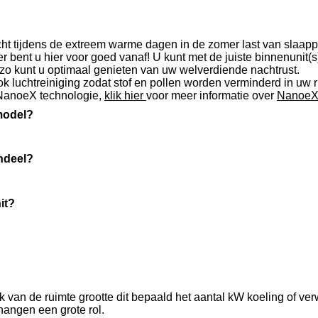
tijdens de extreem warme dagen in de zomer last van slaappr
 bent u hier voor goed vanaf! U kunt met de juiste binnenunit(
en zo kunt u optimaal genieten van uw welverdiende nachtrust.
 luchtreiniging zodat stof en pollen worden verminderd in uw ru
 NanoeX technologie,
klik hier
voor meer informatie over
NanoeX
dmodel?
ndeel?
it?
ijk van de ruimte grootte dit bepaald het aantal kW koeling of 
hangen een grote rol.