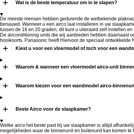
Wat is de beste temperatuur om in te slapen?
De meeste mensen hebben gedurende de welbekende plaknacht 
benauwd. Wanneer u een airco laat installeren in uw slaapkamer
tussen de 16 en 20 graden, dit kunt u uiteraard zelf instellen 
De airconditioning units die wij aanbieden hebben daarnaast ook
hooikoorts. Panasonic heeft Hiervoor de speciaal ontwikkelde
Kiest u voor een vloermodel of toch voor een wan
Waarom & wanneer een vloermodel airco-unit binne
Waarom kiezen voor een wandmodel airco-binnenun
Beste Airco voor de slaapkamer?
Welke airco het beste past bij uw slaapkamer is altijd afhankel
mogelijkheden waar de binnenunit en buitenunit kan komen te 