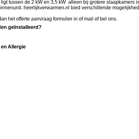
gt tussen de 2 kW en 3,5 kW alleen bij grotere slaapkamers i
innenunit. heerlijkverwarmen.nl bied verschillende mogelijkhe
an het offerte aanvraag formulier in of mail of bel ons.
den geïnstalleerd?
en Allergie