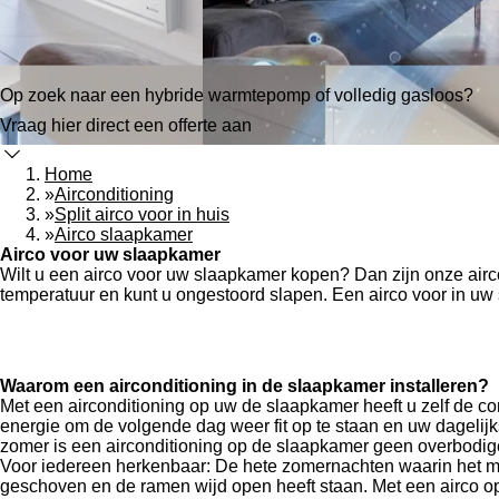
Op zoek naar een hybride warmtepomp of volledig gasloos?
Vraag hier direct een offerte aan
Home
»
Airconditioning
»
Split airco voor in huis
»
Airco slaapkamer
Airco voor uw slaapkamer
Wilt u een airco voor uw slaapkamer kopen? Dan zijn onze airco
temperatuur en kunt u ongestoord slapen. Een airco voor in uw
Waarom een airconditioning in de slaapkamer installeren?
Met een airconditioning op uw de slaapkamer heeft u zelf de con
energie om de volgende dag weer fit op te staan en uw dageli
zomer is een airconditioning op de slaapkamer geen overbodige
Voor iedereen herkenbaar: De hete zomernachten waarin het maar
geschoven en de ramen wijd open heeft staan. Met een airco op