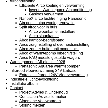
Airconditioning
Efficiënte Airco koeling en verwarming
Inverter Warmtepomp Airconditioning
Gasloos verwarmen
NanoeX airco luchtreiniging Panasonic
Airconditioning woningrenovatie
Split airco voor in huis
Airco woonkamer installeren
Airco slaapkamer
Airco kantoor-bedrijfspand
Airco zorginstelling of overheidsinstelling
Airco zonder buitenunit monoblock
Airco of Warmtepomp inbedrijfstelling
Airco FAQ meeste gestelde vragen.
Warmtepompen All-electric 2026
Panasonic Aquarea warmtepompen
Infrarood vloerverwarming 24V Entrasol
Entrasol Infrarood 24V Vloerverwarming
Industriële luchtbevochtiging
Installatie album
Contact
Project Advies & Onderhoud
Contact en Advies formulier
Algemene Voorwaarden
Storing melden