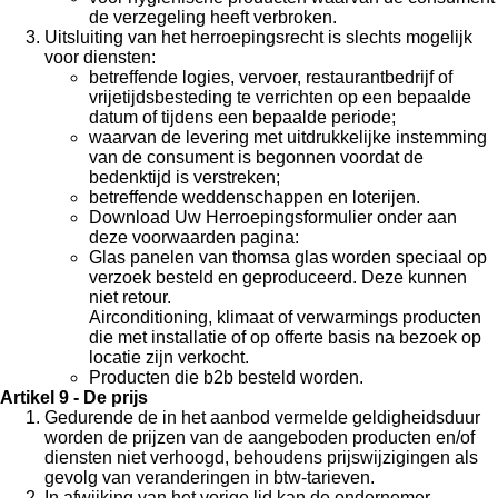
de verzegeling heeft verbroken.
Uitsluiting van het herroepingsrecht is slechts mogelijk
voor diensten:
betreffende logies, vervoer, restaurantbedrijf of
vrijetijdsbesteding te verrichten op een bepaalde
datum of tijdens een bepaalde periode;
waarvan de levering met uitdrukkelijke instemming
van de consument is begonnen voordat de
bedenktijd is verstreken;
betreffende weddenschappen en loterijen.
Download Uw Herroepingsformulier onder aan
deze voorwaarden pagina:
Glas panelen van thomsa glas worden speciaal op
verzoek besteld en geproduceerd. Deze kunnen
niet retour.
Airconditioning, klimaat of verwarmings producten
die met installatie of op offerte basis na bezoek op
locatie zijn verkocht.
Producten die b2b besteld worden.
Artikel 9 - De prijs
Gedurende de in het aanbod vermelde geldigheidsduur
worden de prijzen van de aangeboden producten en/of
diensten niet verhoogd, behoudens prijswijzigingen als
gevolg van veranderingen in btw-tarieven.
In afwijking van het vorige lid kan de ondernemer