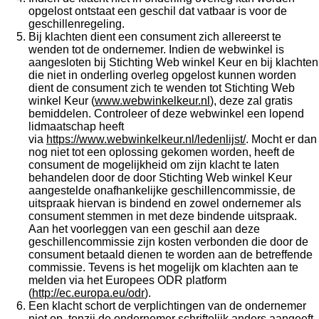
opgelost ontstaat een geschil dat vatbaar is voor de
geschillenregeling.
Bij klachten dient een consument zich allereerst te
wenden tot de ondernemer. Indien de webwinkel is
aangesloten bij Stichting Web winkel Keur en bij klachten
die niet in onderling overleg opgelost kunnen worden
dient de consument zich te wenden tot Stichting Web
winkel Keur (
www.webwinkelkeur.nl
), deze zal gratis
bemiddelen. Controleer of deze webwinkel een lopend
lidmaatschap heeft
via
https://www.webwinkelkeur.nl/ledenlijst/
. Mocht er dan
nog niet tot een oplossing gekomen worden, heeft de
consument de mogelijkheid om zijn klacht te laten
behandelen door de door Stichting Web winkel Keur
aangestelde onafhankelijke geschillencommissie, de
uitspraak hiervan is bindend en zowel ondernemer als
consument stemmen in met deze bindende uitspraak.
Aan het voorleggen van een geschil aan deze
geschillencommissie zijn kosten verbonden die door de
consument betaald dienen te worden aan de betreffende
commissie. Tevens is het mogelijk om klachten aan te
melden via het Europees ODR platform
(
http://ec.europa.eu/odr
).
Een klacht schort de verplichtingen van de ondernemer
niet op, tenzij de ondernemer schriftelijk anders aangeeft.