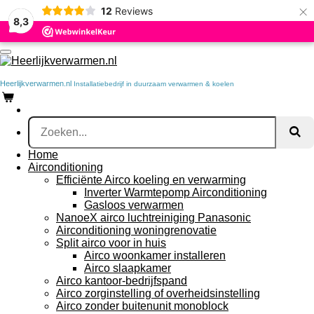
×
12
Reviews
Ga
8,3
direct
naar
de
hoofdinhoud
Heerlijkverwarmen.nl
Installatiebedrijf in duurzaam verwarmen & koelen
Home
Airconditioning
Efficiënte Airco koeling en verwarming
Inverter Warmtepomp Airconditioning
Gasloos verwarmen
NanoeX airco luchtreiniging Panasonic
Airconditioning woningrenovatie
Split airco voor in huis
Airco woonkamer installeren
Airco slaapkamer
Airco kantoor-bedrijfspand
Airco zorginstelling of overheidsinstelling
Airco zonder buitenunit monoblock