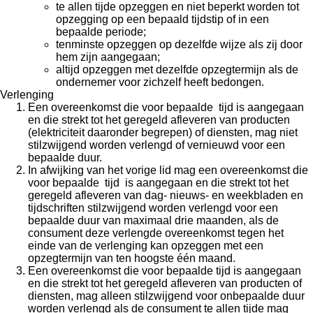
te allen tijde opzeggen en niet beperkt worden tot
opzegging op een bepaald tijdstip of in een
bepaalde periode;
tenminste opzeggen op dezelfde wijze als zij door
hem zijn aangegaan;
altijd opzeggen met dezelfde opzegtermijn als de
ondernemer voor zichzelf heeft bedongen.
Verlenging
Een overeenkomst die voor bepaalde tijd is aangegaan
en die strekt tot het geregeld afleveren van producten
(elektriciteit daaronder begrepen) of diensten, mag niet
stilzwijgend worden verlengd of vernieuwd voor een
bepaalde duur.
In afwijking van het vorige lid mag een overeenkomst die
voor bepaalde tijd is aangegaan en die strekt tot het
geregeld afleveren van dag- nieuws- en weekbladen en
tijdschriften stilzwijgend worden verlengd voor een
bepaalde duur van maximaal drie maanden, als de
consument deze verlengde overeenkomst tegen het
einde van de verlenging kan opzeggen met een
opzegtermijn van ten hoogste één maand.
Een overeenkomst die voor bepaalde tijd is aangegaan
en die strekt tot het geregeld afleveren van producten of
diensten, mag alleen stilzwijgend voor onbepaalde duur
worden verlengd als de consument te allen tijde mag