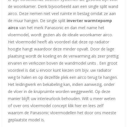
de woonkamer. Denk bijvoorbeeld aan een
single split wand
airco
. Deze nemen niet veel ruimte in beslag omdat ze aan
de muur hangen. De single split
inverter warmtepomp
airco
van het merk Panasonic en dan met name het
vloermodel,
wordt gezien als de ideale woonkamer airco.
Het vloermodel heeft als voordeel dat deze op radiator
hoogte hangt waardoor deze minder opvalt. Door de lage
plaatsing wordt de koeling en de verwarming als zeer prettig
ervaren en verkozen boven de wandmodel units . Een groot
voordeel is dat u ervoor kunt kiezen om
bijv.
uw radiator
weg te halen en op dezelfde plek een airco terug te hangen.
Het leidingwerk en bekabeling kan, indien aanwezig, onder
de vloer in de kruipruimte worden weggewerkt. Op deze
manier blijft uw interieurlook behouden. Wilt u meer weten
of over ons vloermodel concept klik hier en lees zelf
waarom de Panasonic vloermodellen het door ons meeste
geplaatste model is.