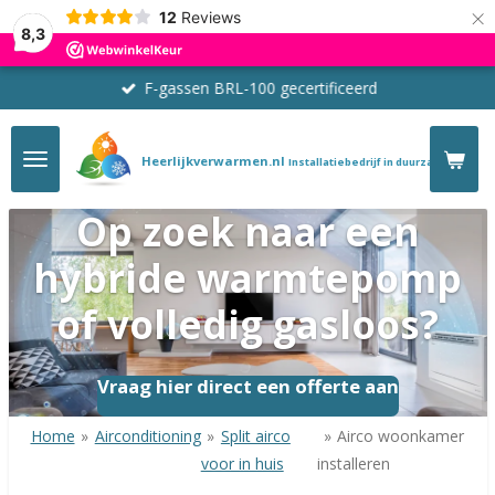
×
12
Reviews
8,3
F-gassen BRL-100 gecertificeerd
Heerlijkverwarmen.nl
Installatiebedrijf in duurzaam verwa
Op zoek naar een
hybride warmtepomp
of volledig gasloos?
Vraag hier direct een offerte aan
Home
»
Airconditioning
»
Split airco
»
Airco woonkamer
voor in huis
installeren