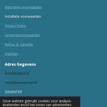
Algemene voorwaarden
Installatie voorwaarden
Privacy Policy
Leveringsvoorwaarden
Retour & Garantie
Klachten
Adres Gegevens
Installatiebedrijf
Heerlijkverwarmen.nl
DEVENTER
Deze website gebruikt cookies voor analyse-
Werkgebieden:
doeleinden en/of het tonen van advertenties.