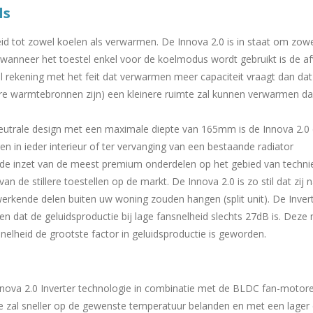
ls
id tot zowel koelen als verwarmen. De Innova 2.0 is in staat om zowe
wanneer het toestel enkel voor de koelmodus wordt gebruikt is de afv
el rekening met het feit dat verwarmen meer capaciteit vraagt dan dat 
ere warmtebronnen zijn) een kleinere ruimte zal kunnen verwarmen da
neutrale design met een maximale diepte van 165mm is de Innova 2.0 
en in ieder interieur of ter vervanging van een bestaande radiator
de inzet van de meest premium onderdelen op het gebied van technie
n de stillere toestellen op de markt. De Innova 2.0 is zo stil dat zij
werkende delen buiten uw woning zouden hangen (split unit). De Inverte
n dat de geluidsproductie bij lage fansnelheid slechts 27dB is. Deze
elheid de grootste factor in geluidsproductie is geworden.
nova 2.0 Inverter technologie in combinatie met de BLDC fan-motoren
mte zal sneller op de gewenste temperatuur belanden en met een lager