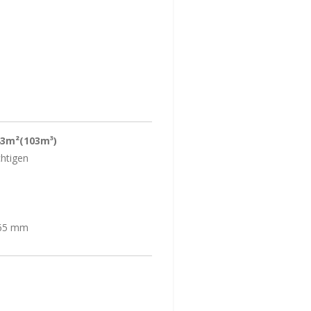
43m²(103m³)
chtigen
 165 mm