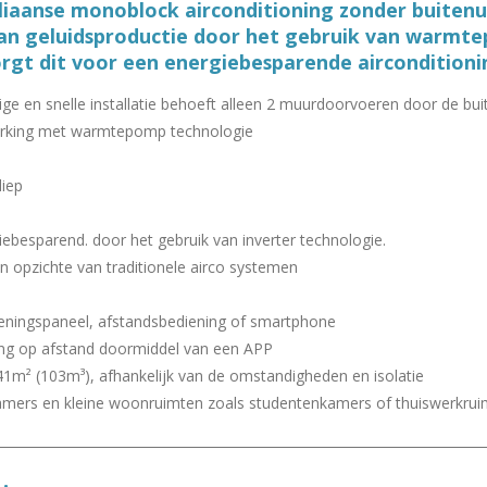
iaanse monoblock airconditioning zonder buiten
 aan geluidsproductie door het gebruik van warmt
orgt dit voor een energiebesparende airconditioni
ge en snelle installatie behoeft alleen 2 muurdoorvoeren door de bu
rking met warmtepomp technologie
diep
ebesparend. door het gebruik van inverter technologie.
 opzichte van traditionele airco systemen
ieningspaneel, afstandsbediening of smartphone
ing op afstand doormiddel van een APP
 41m² (103m³), afhankelijk van de omstandigheden en isolatie
kamers en kleine woonruimten zoals studentenkamers of thuiswerkru