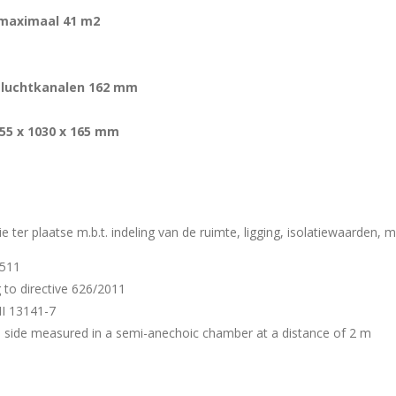
 maximaal 41 m2
 luchtkanalen 162 mm
55 x 1030 x 165 mm
e ter plaatse m.b.t. indeling van de ruimte, ligging, isolatiewaarden, 
4511
g to directive 626/2011
I 13141-7
 side measured in a semi-anechoic chamber at a distance of 2 m