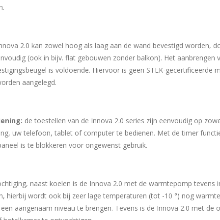
n.
nnova 2.0 kan zowel hoog als laag aan de wand bevestigd worden, 
eenvoudig (ook in bijv. flat gebouwen zonder balkon). Het aanbrengen 
tigingsbeugel is voldoende. Hiervoor is geen STEK-gecertificeerde 
worden aangelegd.
iening:
de toestellen van de Innova 2.0 series zijn eenvoudig op zowel
g, uw telefoon, tablet of computer te bedienen. Met de timer functi
spaneel is te blokkeren voor ongewenst gebruik.
htiging, naast koelen is de Innova 2.0 met de warmtepomp tevens in
, hierbij wordt ook bij zeer lage temperaturen (tot -10 °) nog warmt
en aangenaam niveau te brengen. Tevens is de Innova 2.0 met de ont