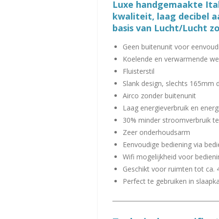
Luxe handgemaakte Ital
8
kwaliteit, laag decibel
8
basis van Lucht/Lucht z
8
Geen buitenunit voor eenvoudi
8
Koelende en verwarmende we
8
Fluisterstil
9
Slank design, slechts 165mm 
s
Airco zonder buitenunit
t
Laag energieverbruik en energi
e
30% minder stroomverbruik ten
r
Zeer onderhoudsarm
r
Eenvoudige bediening via bed
e
Wifi mogelijkheid voor bedien
n
Geschikt voor ruimten tot ca.
Perfect te gebruiken in slaap