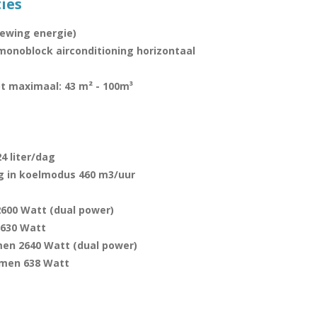
ies
newing energie)
 monoblock airconditioning horizontaal
t maximaal: 43 m² - 100m³
4 liter/dag
g in koelmodus 460 m3/uur
2600 Watt (dual power)
 630 Watt
men 2640 Watt (dual power)
rmen 638 Watt