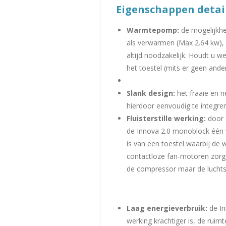
Eigenschappen detai
Warmtepomp:
de mogelijkhe
als verwarmen (Max 2.64 kw), 
altijd noodzakelijk. Houdt u w
het toestel (mits er geen and
Slank design:
het fraaie en 
hierdoor eenvoudig te integrer
Fluisterstille werking:
door 
de Innova 2.0 monoblock één va
is van een toestel waarbij de 
contactloze fan-motoren zorge
de compressor maar de luchtsn
Laag energieverbruik:
de In
werking krachtiger is, de rui