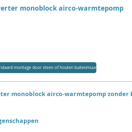
e
l
r
n
e
nverter monoblock airco-warmtepomp
tandaard montage door steen of houten buitenmuur
erter monoblock airco-warmtepomp zonder 
igenschappen