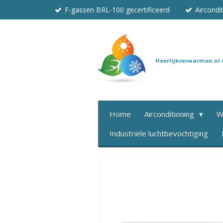
F-gassen BRL-100 gecertificeerd
Aircond
Ga
direct
naar
de
hoofdinhoud
Heerlijkverwarmen.nl
Home
Airconditioning
W
Industriële luchtbevochtiging