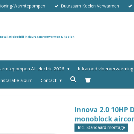
itioning-Warmtepompen
Duurzaam Koelen Verwarmen
Installatiebedrijf in duurzaam verwarmen & koelen
armtepompen All-electric 2026
Infrarood vloerverwarming
Installatie album
Contact
Innova 2.0 10HP D
monoblock aircon
Incl. Standaard montage