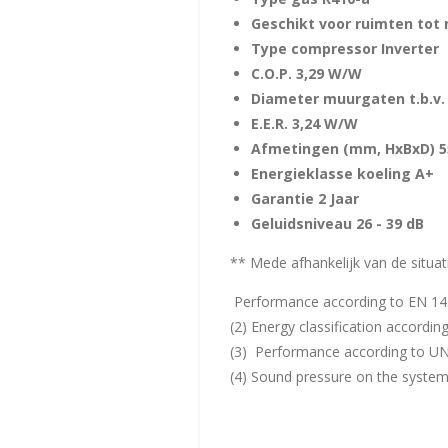
Geschikt voor ruimten tot
Type compressor Inverter
C.O.P. 3,29 W/W
Diameter muurgaten t.b.v.
E.E.R. 3,24 W/W
Afmetingen (mm, HxBxD) 5
Energieklasse koeling A+
Garantie 2 Jaar
Geluidsniveau 26 - 39 dB
** Mede afhankelijk van de situati
Performance according to EN 1
(2) Energy classification accordin
(3) Performance according to UN
(4) Sound pressure on the system