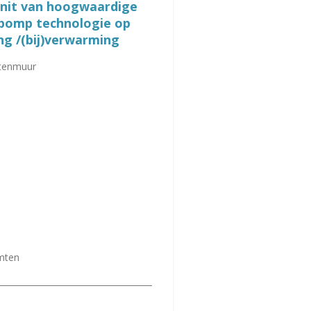
unit van hoogwaardige
epomp technologie op
ng /(bij)verwarming
itenmuur
imten