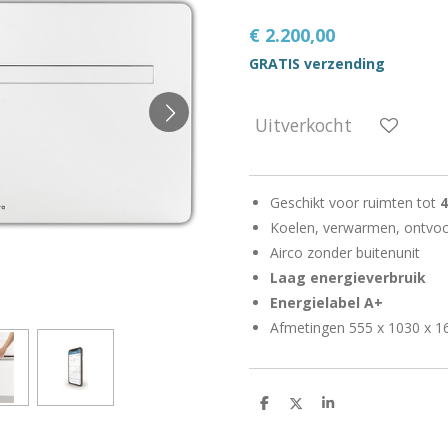
€ 2.200,00
GRATIS verzending
Uitverkocht
Geschikt voor ruimten tot
Koelen, verwarmen, ontvo
Airco zonder buitenunit
Laag energieverbruik
Energielabel A+
Afmetingen 555 x 1030 x
D
D
S
e
e
h
l
e
a