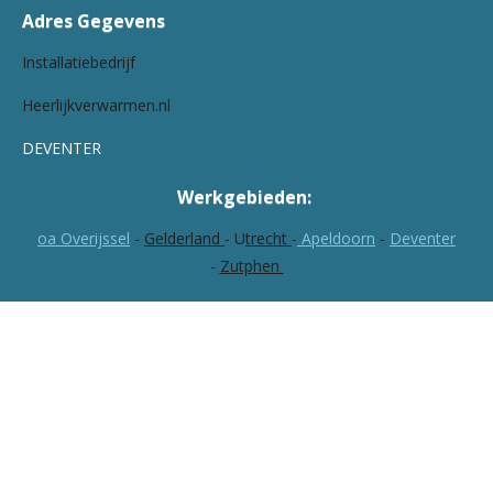
Adres Gegevens
Installatiebedrijf
Heerlijkverwarmen.nl
DEVENTER
Werkgebieden:
oa Overijssel
-
Gelderland
-
U
trecht
-
Apeldoorn
-
Deventer
-
Zutphen