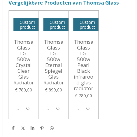
Vergelijkbare Producten van Thomsa Glass
Custom
Custom
Custom
product
product
product
Thomsa
Thomsa
Thomsa
Glass
Glass
Glass
TG-
TG-
TG-
500w
500w
500w
Crystal
Eternal
Pearl
Clear
Spiegel
Black
Glas
Glas
infraroo
Radiator
Radiator
d glas
radiator
€ 780,00
€ 899,00
€ 780,00
In winkelwagen
In winkelwagen
In winkelwagen
D
D
S
P
D
e
e
h
i
e