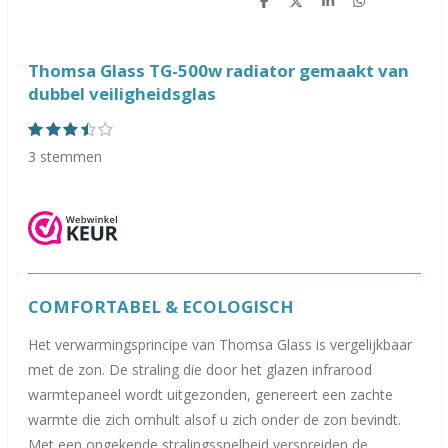
D
D
S
D
e
e
h
e
l
e
a
l
e
l
r
e
n
e
n
Thomsa Glass TG-500w radiator gemaakt van
dubbel veiligheidsglas
1
2
3
4
5
S
R
s
s
s
s
s
t
a
3 stemmen
t
t
t
t
t
e
e
e
e
e
e
t
m
r
r
r
r
r
m
i
r
r
r
r
e
e
e
e
e
n
n
n
n
n
n
g
:
COMFORTABEL & ECOLOGISCH
3
.
Het verwarmingsprincipe van Thomsa Glass is vergelijkbaar
6
met de zon. De straling die door het glazen infrarood
6
warmtepaneel wordt uitgezonden, genereert een zachte
6
warmte die zich omhult alsof u zich onder de zon bevindt.
6
Met een ongekende stralingssnelheid verspreiden de