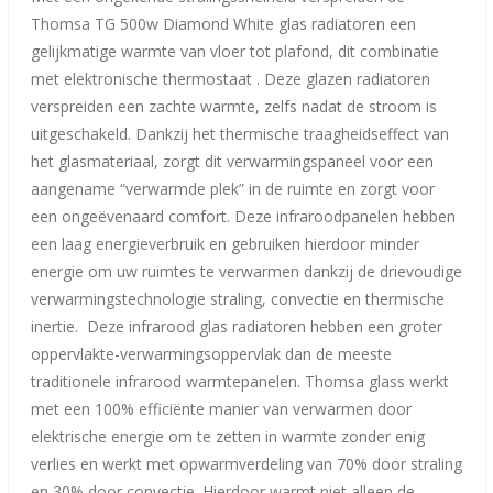
6
Thomsa TG 500w Diamond White glas radiatoren een
6
gelijkmatige warmte van vloer tot plafond, dit combinatie
6
met elektronische thermostaat . Deze glazen radiatoren
6
verspreiden een zachte warmte, zelfs nadat de stroom is
6
uitgeschakeld. Dankzij het thermische traagheidseffect van
6
het glasmateriaal, zorgt dit verwarmingspaneel voor een
6
aangename “verwarmde plek” in de ruimte en zorgt voor
6
een ongeëvenaard comfort. Deze infraroodpanelen hebben
7
een laag energieverbruik en gebruiken hierdoor minder
s
energie om uw ruimtes te verwarmen dankzij de drievoudige
t
verwarmingstechnologie straling, convectie en thermische
e
inertie. Deze infrarood glas radiatoren hebben een groter
r
oppervlakte-verwarmingsoppervlak dan de meeste
r
traditionele infrarood warmtepanelen. Thomsa glass werkt
e
met een 100% efficiënte manier van verwarmen door
n
elektrische energie om te zetten in warmte zonder enig
verlies en werkt met opwarmverdeling van 70% door straling
en 30% door convectie. Hierdoor warmt niet alleen de