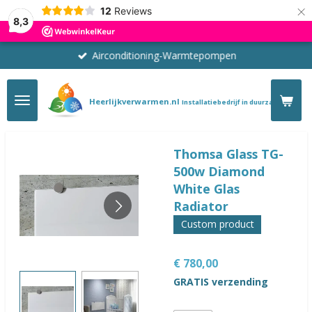
×
12
Reviews
8,3
Airconditioning-Warmtepompen
Heerlijkverwarmen.nl
Installatiebedrijf in duurzaam verwa
Thomsa Glass TG-
500w Diamond
White Glas
Radiator
Custom product
€ 780,00
GRATIS verzending