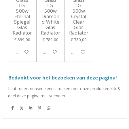
TG-
TG-
TG-
500w
500w
500w
Eternal
Diamon
Crystal
Spiegel
d White
Clear
Glas
Glas
Glas
Radiator
Radiator
Radiator
€ 899,00
€ 780,00
€ 780,00
In winkelwagen
In winkelwagen
In winkelwagen
Bedankt voor het bezoeken van deze pagina!
Laat meer mensen kennis maken met onze producten klik &
deel deze pagina met vrienden.
D
D
S
P
D
e
e
h
i
e
l
e
a
n
l
e
l
r
n
e
n
e
e
n