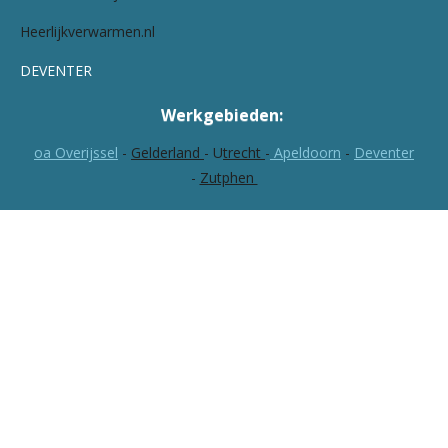
Heerlijkverwarmen.nl
DEVENTER
Werkgebieden:
oa Overijssel
-
Gelderland
-
U
trecht
-
Apeldoorn
-
Deventer
-
Zutphen