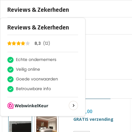
×
12
Reviews
8,3
F-gassen BRL-100 gecertificeerd
Heerlijkverwarmen.nl
Installatiebedrijf in duurzaam verwa
Thomsa Glass TG-
500w Pearl Black
infrarood glas
radiator
Custom product
€ 780,00
GRATIS verzending