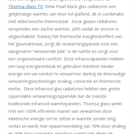
e
Thomsa Glass TG
500w Pearl Black glas radiatoren een
n
gelijkmatige warmte van vloer tot plafond, dit in combinatie
met elektronische thermostaat . Deze glazen radiatoren
verspreiden een zachte warmte, zelfs nadat de stroom is
uitgeschakeld. Dankzij het thermische traagheidseffect van
het glasmateriaal, zorgt dit verwarmingspaneel voor een
aangename “verwarmde plek” in de ruimte en zorgt voor
een ongeëvenaard comfort. Deze infraroodpanelen hebben
een laag energieverbruik en gebruiken hierdoor minder
energie om uw ruimtes te verwarmen dankzij de drievoudige
verwarmingstechnologie straling, convectie en thermische
inertie. Deze infrarood glas radiatoren hebben een groter
oppervlakte-verwarmingsoppervlak dan de meeste
traditionele infrarood warmtepanelen. Thomsa glass werkt
met een 100% efficiënte manier van verwarmen door
elektrische energie om te zetten in warmte zonder enig
verlies en werkt met opwarmverdeling van 70% door straling
en 30% door convectie. Hierdoor warmt niet alleen de