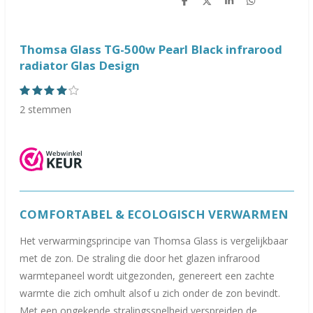
D
D
S
D
e
e
h
e
l
e
a
l
e
l
r
e
n
e
n
Thomsa Glass TG-500w Pearl Black infrarood
radiator Glas Design
1
2
3
4
5
S
R
s
s
s
s
s
t
a
2 stemmen
t
t
t
t
t
e
e
e
e
e
e
t
m
r
r
r
r
r
m
i
r
r
r
r
e
e
e
e
e
n
n
n
n
n
n
g
:
COMFORTABEL & ECOLOGISCH VERWARMEN
4
s
Het verwarmingsprincipe van Thomsa Glass is vergelijkbaar
t
met de zon. De straling die door het glazen infrarood
e
warmtepaneel wordt uitgezonden, genereert een zachte
r
warmte die zich omhult alsof u zich onder de zon bevindt.
r
Met een ongekende stralingssnelheid verspreiden de